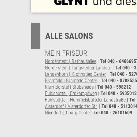
ALLE SALONS
MEIN FRISEUR
Norderstedt | Rathausallee
|
Tel 040 - 6466695
Norderstedt | Tangstedter Landstr.
|
Tel 040 - 
Langenhorn | Krohnstieg Center
|
Tel 040 - 52
Bramfeld | Bramfeld Center
|
Tel 040 - 870853
Klein Borstel | Stübeheide
|
Tel 040 - 598212
Fuhlsbüttel | Erdkampsweg
|
Tel 040 - 5935012
Fuhlsbüttel | Hummelsbütteler Landstraße
| Tel
Alsterdorf | Alsterdorfer Str
. |
Tel 040 - 511301
Niendorf | Tibarg Center
|
Tel 040 - 26101609