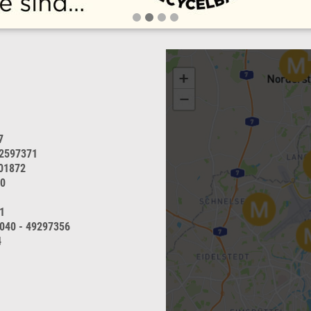
7
32597371
701872
50
1
 040 - 49297356
4